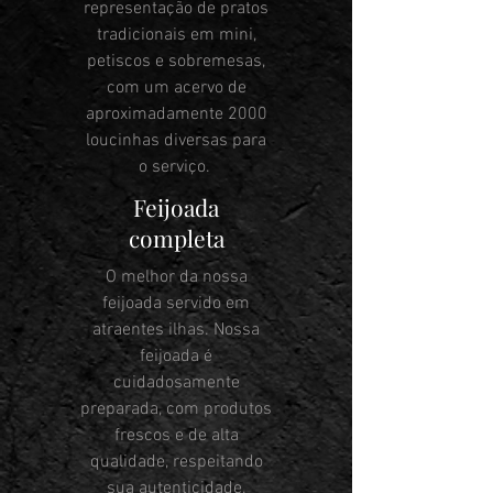
representação de pratos
tradicionais em mini,
petiscos e sobremesas,
com um acervo de
aproximadamente 2000
loucinhas diversas para
o serviço.
Feijoada
completa
O melhor da nossa
feijoada servido em
atraentes ilhas. Nossa
feijoada é
cuidadosamente
preparada, com produtos
frescos e de alta
qualidade, respeitando
sua autenticidade.