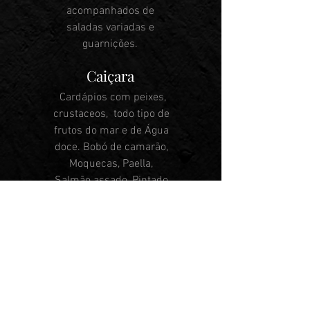
acompanhados de
saladas variadas e
guarnições.
Caiçara
Cardápios com peixes,
crustaceos, todo tipo de
frutos do mar e de Água
doce. Bobó de camarão,
Moquecas, Paella,
Salmão assado, Pintado
na brasa, entre outros,
produzido com
responsabilidade e com
produtos frescos.