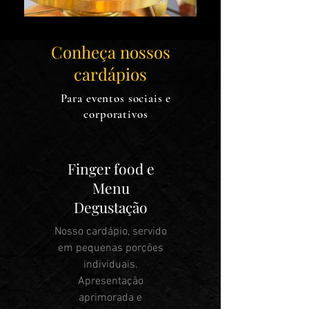
Conheça nossos
cardápios
Para eventos sociais e
corporativos
Finger food e
Menu
Degustação
Nosso cardápio, servido
em pequenas porções
individuais.
Apresentação
aprimorada e