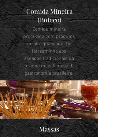
Comida Mineira
(Boteco)
Comida mineira
produzida com produtos
de alta qualidade. Do
torresminho aos
assados tradicionais da
cozinha mais famosa da
gastronomia brasileira.
Massas