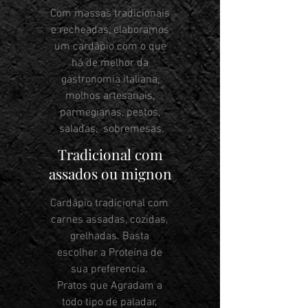
Com massas tradicionais
e recheadas, elaboramos
um cardápio com o que
há de melhor da
gastronomia italiana,
molhos artesanais,
parmegianas, pestos,
saladas, sobremesas.
Tradicional com
assados ou mignon
Cardápio tradicional com
carnes assadas, cozidas,
grelhadas. Basta
escolher a Proteína de
sua preferencia.
Pratos que Agradam a
todo tipo de paladar,