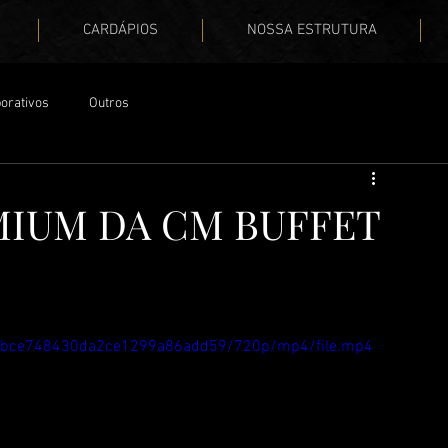
CARDÁPIOS
NOSSA ESTRUTURA
orativos
Outros
IUM DA CM BUFFET
1604bce748430da2ce1299a86add59/720p/mp4/file.mp4