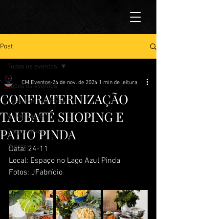
Post
Todos os eventos
CM Eventos
24 de nov. de 2024
1 min de leitura
Todos os eventos
CONFRATERNIZAÇÃO
Casamentos e Bodas
TAUBATÉ SHOPING E
Aniversários
PATIO PINDA
Corporativos
Outros
Data: 24-11
Local: Espaço no Lago Azul Pinda
Fotos: JFabrício