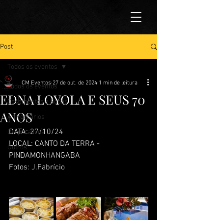
Post
Todos os eventos
CM Eventos
27 de out. de 2024
1 min de leitura
Todos os eventos
EDNA LOYOLA E SEUS 70
Casamentos e Bodas
ANOS
Aniversários
DATA: 27/10/24
Corporativos
LOCAL: CANTO DA TERRA - 
Outros
PINDAMONHANGABA 
Fotos: J.Fabrício 